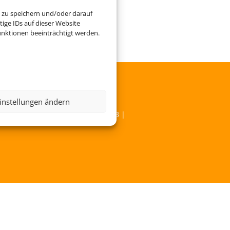
 zu speichern und/oder darauf
ige IDs auf dieser Website
nktionen beeinträchtigt werden.
instellungen ändern
Service
|
Blacklisted Airlines
|
AGB
|