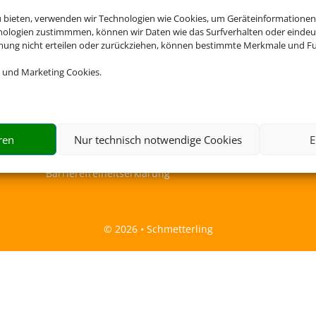
u bieten, verwenden wir Technologien wie Cookies, um Geräteinformationen
nologien zustimmmen, können wir Daten wie das Surfverhalten oder eindeut
mmung nicht erteilen oder zurückziehen, können bestimmte Merkmale und Fu
 und Marketing Cookies.
Rechtliche Informationen
ren
Nur technisch notwendige Cookies
E
Impressum
|
Datenschutzerklärung
|
Online Check-In
|
Barrierefreiheitserklärung
©
2026 • Schmetterling